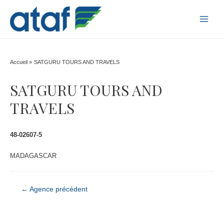
MAI
MEN
Accueil
SATGURU TOURS AND TRAVELS
SATGURU TOURS AND
TRAVELS
48-02607-5
MADAGASCAR
Navigation
←
Agence précédent
de
l’article