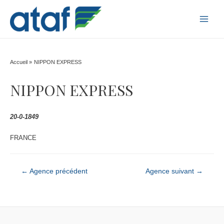
MAI
MEN
Accueil
NIPPON EXPRESS
NIPPON EXPRESS
20-0-1849
FRANCE
Navigation
←
Agence précédent
Agence suivant
→
de
l’article