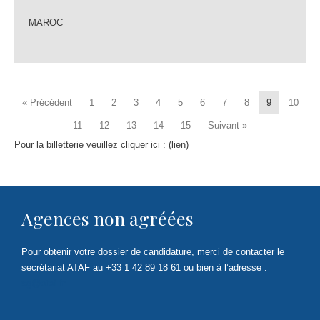
MAROC
« Précédent
1
2
3
4
5
6
7
8
9
10
11
12
13
14
15
Suivant »
Pour la billetterie veuillez cliquer ici : (lien)
Agences non agréées
Pour obtenir votre dossier de candidature, merci de contacter le
secrétariat ATAF au +33 1 42 89 18 61 ou bien à l’adresse :
sg@ataf.fr