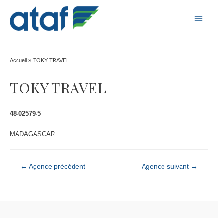
MAI
MEN
Accueil
TOKY TRAVEL
TOKY TRAVEL
48-02579-5
MADAGASCAR
Navigation
←
Agence précédent
Agence suivant
→
de
l’article