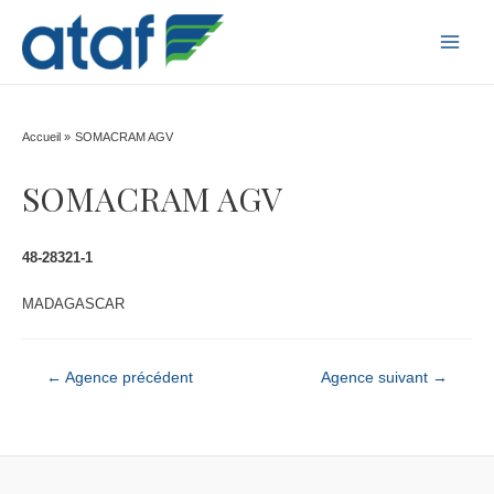
MAI
MEN
Accueil
SOMACRAM AGV
SOMACRAM AGV
48-28321-1
MADAGASCAR
Navigation
←
Agence précédent
Agence suivant
→
de
l’article