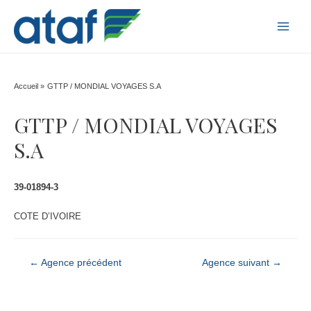
MAI
MEN
Accueil
GTTP / MONDIAL VOYAGES S.A
GTTP / MONDIAL VOYAGES
S.A
39-01894-3
COTE D’IVOIRE
Navigation
←
Agence précédent
Agence suivant
→
de
l’article