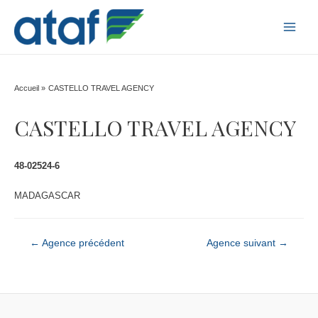
MAI
MEN
Accueil
CASTELLO TRAVEL AGENCY
CASTELLO TRAVEL AGENCY
48-02524-6
MADAGASCAR
Navigation
←
Agence précédent
Agence suivant
→
de
l’article