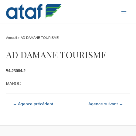
MAI
MEN
Accueil
AD DAMANE TOURISME
AD DAMANE TOURISME
54-23084-2
MAROC
Navigation
←
Agence précédent
Agence suivant
→
de
l’article